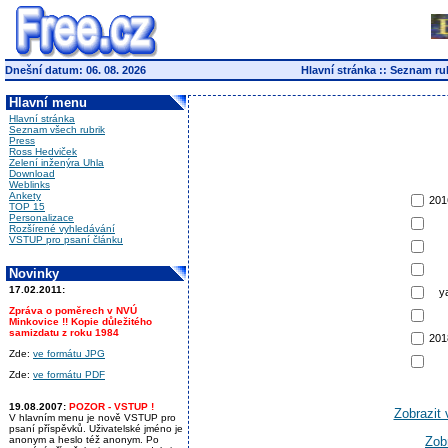
Dnešní datum: 06. 08. 2026
Hlavní stránka
::
Seznam ru
Hlavní menu
Hlavní stránka
Seznam všech rubrik
Press
Ross Hedviček
Zelení inženýra Uhla
Download
Weblinks
Ankety
201
TOP 15
Personalizace
Rozšírené vyhledávání
VSTUP pro psaní článku
Novinky
17.02.2011:
y
Zpráva o poměrech v NVÚ
Minkovice !! Kopie důležitého
samizdatu z roku 1984
201
Zde:
ve formátu JPG
Zde:
ve formátu PDF
19.08.2007:
POZOR - VSTUP !
Zobrazit
V hlavním menu je nově VSTUP pro
psaní příspěvků. Uživatelské jméno je
anonym a heslo též anonym. Po
Zob