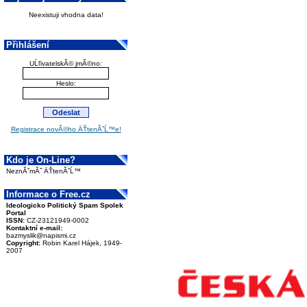
Neexistuji vhodna data!
Přihlášení
UĹľivatelskĂ© jmĂ©no:
Heslo:
Registrace novĂ©ho ÄŤtenĂˇĹ™e!
Kdo je On-Line?
NeznĂˇmĂ˝ ÄŤtenĂˇĹ™
Informace o Free.cz
Ideologicko Politický Spam Spolek
Portal
ISSN:
CZ-23121949-0002
Kontaktní e-mail:
bazmyslik@napismi.cz
Copyright:
Robin Karel Hájek, 1949-
2007