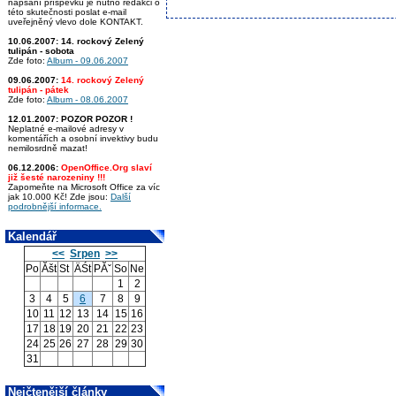
napsání příspěvku je nutno redakci o
této skutečnosti poslat e-mail
uveřejněný vlevo dole KONTAKT.
10.06.2007:
14. rockový Zelený
tulipán - sobota
Zde foto:
Album - 09.06.2007
09.06.2007:
14. rockový Zelený
tulipán - pátek
Zde foto:
Album - 08.06.2007
12.01.2007:
POZOR POZOR !
Neplatné e-mailové adresy v
komentářích a osobní invektivy budu
nemilosrdně mazat!
06.12.2006:
OpenOffice.Org slaví
již šesté narozeniny !!!
Zapomeňte na Microsoft Office za víc
jak 10.000 Kč! Zde jsou:
Další
podrobnější informace.
Kalendář
<<
Srpen
>>
Po
Ăšt
St
ÄŚt
PĂˇ
So
Ne
1
2
3
4
5
6
7
8
9
10
11
12
13
14
15
16
17
18
19
20
21
22
23
24
25
26
27
28
29
30
31
Nejčtenější články