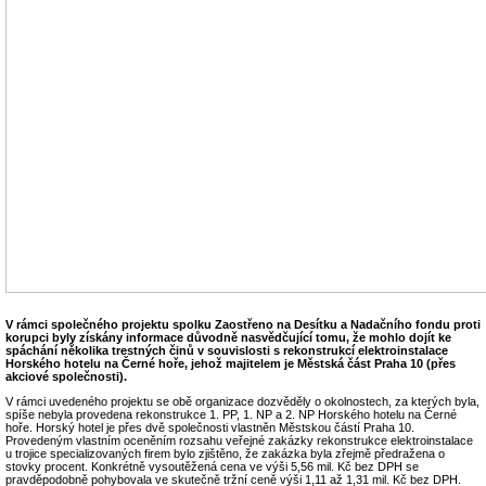
V rámci společného projektu spolku Zaostřeno na Desítku a Nadačního fondu proti
korupci byly získány informace důvodně nasvědčující tomu, že mohlo dojít ke
spáchání několika trestných činů v souvislosti s rekonstrukcí elektroinstalace
Horského hotelu na Černé hoře, jehož majitelem je Městská část Praha 10 (přes
akciové společnosti).
V rámci uvedeného projektu se obě organizace dozvěděly o okolnostech, za kterých byla,
spíše nebyla provedena rekonstrukce 1. PP, 1. NP a 2. NP Horského hotelu na Černé
hoře. Horský hotel je přes dvě společnosti vlastněn Městskou částí Praha 10.
Provedeným vlastním oceněním rozsahu veřejné zakázky rekonstrukce elektroinstalace
u trojice specializovaných firem bylo zjištěno, že zakázka byla zřejmě předražena o
stovky procent. Konkrétně vysoutěžená cena ve výši 5,56 mil. Kč bez DPH se
pravděpodobně pohybovala ve skutečně tržní ceně výši 1,11 až 1,31 mil. Kč bez DPH.