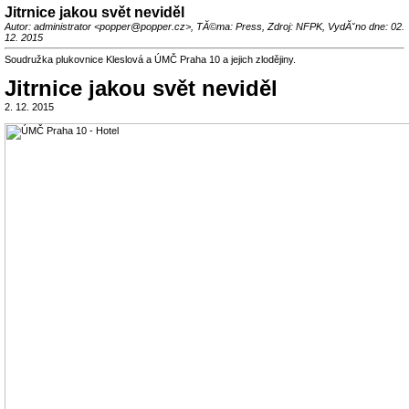
Jitrnice jakou svět neviděl
Autor: administrator <popper@popper.cz>, TĂ©ma: Press, Zdroj: NFPK, VydĂˇno dne: 02.
12. 2015
Soudružka plukovnice Kleslová a ÚMČ Praha 10 a jejich zlodějiny.
Jitrnice jakou svět neviděl
2. 12. 2015