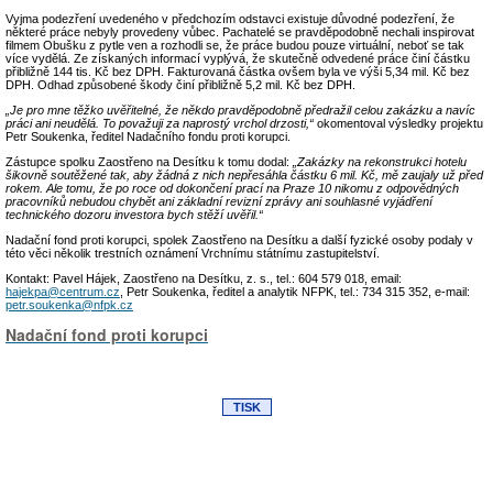
Vyjma podezření uvedeného v předchozím odstavci existuje důvodné podezření, že
některé práce nebyly provedeny vůbec. Pachatelé se pravděpodobně nechali inspirovat
filmem Obušku z pytle ven a rozhodli se, že práce budou pouze virtuální, neboť se tak
více vydělá. Ze získaných informací vyplývá, že skutečně odvedené práce činí částku
přibližně 144 tis. Kč bez DPH. Fakturovaná částka ovšem byla ve výši 5,34 mil. Kč bez
DPH. Odhad způsobené škody činí přibližně 5,2 mil. Kč bez DPH.
„Je pro mne těžko uvěřitelné, že někdo pravděpodobně předražil celou zakázku a navíc
práci ani neudělá. To považuji za naprostý vrchol drzosti,“
okomentoval výsledky projektu
Petr Soukenka, ředitel Nadačního fondu proti korupci.
Zástupce spolku Zaostřeno na Desítku k tomu dodal:
„Zakázky na rekonstrukci hotelu
šikovně soutěžené tak, aby žádná z nich nepřesáhla částku 6 mil. Kč, mě zaujaly už před
rokem. Ale tomu, že po roce od dokončení prací na Praze 10 nikomu z odpovědných
pracovníků nebudou chybět ani základní revizní zprávy ani souhlasné vyjádření
technického dozoru investora bych stěží uvěřil.“
Nadační fond proti korupci, spolek Zaostřeno na Desítku a další fyzické osoby podaly v
této věci několik trestních oznámení Vrchnímu státnímu zastupitelství.
Kontakt: Pavel Hájek, Zaostřeno na Desítku, z. s., tel.: 604 579 018, email:
hajekpa@centrum.cz
, Petr Soukenka, ředitel a analytik NFPK, tel.: 734 315 352, e-mail:
petr.soukenka@nfpk.cz
Nadační fond proti korupci