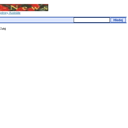
dney, Austrálie
˝ch)