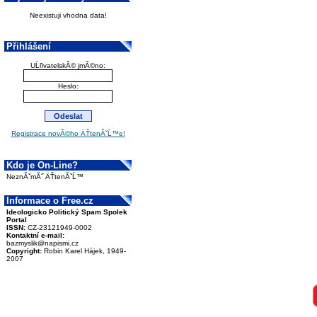
Neexistuji vhodna data!
Přihlášení
UĹľivatelskĂ© jmĂ©no:
Heslo:
Registrace novĂ©ho ÄŤtenĂˇĹ™e!
Kdo je On-Line?
NeznĂˇmĂ˝ ÄŤtenĂˇĹ™
Informace o Free.cz
Ideologicko Politický Spam Spolek
Portal
ISSN:
CZ-23121949-0002
Kontaktní e-mail:
bazmyslik@napismi.cz
Copyright:
Robin Karel Hájek, 1949-
2007