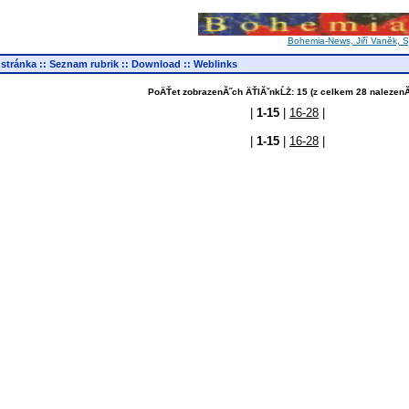
Bohemia-News, Jiří Vaněk, Sy
 stránka
::
Seznam rubrik
::
Download
::
Weblinks
PoÄŤet zobrazenĂ˝ch ÄŤlĂˇnkĹŻ: 15 (z celkem 28 nalezenĂ
|
1-15
|
16-28
|
|
1-15
|
16-28
|