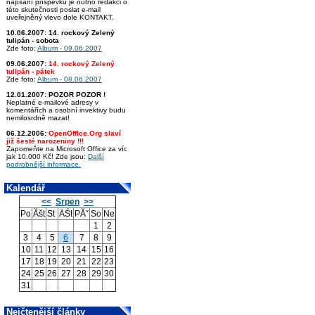
napsání příspěvku je nutno redakci o
této skutečnosti poslat e-mail
uveřejněný vlevo dole KONTAKT.
10.06.2007:
14. rockový Zelený
tulipán - sobota
Zde foto:
Album - 09.06.2007
09.06.2007:
14. rockový Zelený
tulipán - pátek
Zde foto:
Album - 08.06.2007
12.01.2007:
POZOR POZOR !
Neplatné e-mailové adresy v
komentářích a osobní invektivy budu
nemilosrdně mazat!
06.12.2006:
OpenOffice.Org slaví
již šesté narozeniny !!!
Zapomeňte na Microsoft Office za víc
jak 10.000 Kč! Zde jsou:
Další
podrobnější informace.
Kalendář
<<
Srpen
>>
Po
Ăšt
St
ÄŚt
PĂˇ
So
Ne
1
2
3
4
5
6
7
8
9
10
11
12
13
14
15
16
17
18
19
20
21
22
23
24
25
26
27
28
29
30
31
Nejčtenější články