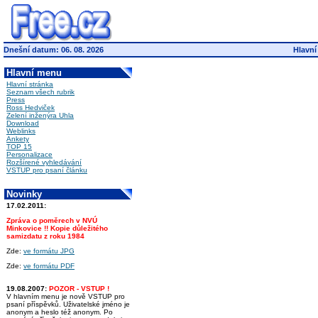
Dnešní datum: 06. 08. 2026
Hlavní
Hlavní menu
Hlavní stránka
Seznam všech rubrik
Press
Ross Hedviček
Zelení inženýra Uhla
Download
Weblinks
Ankety
TOP 15
Personalizace
Rozšírené vyhledávání
VSTUP pro psaní článku
Novinky
17.02.2011:
Zpráva o poměrech v NVÚ
Minkovice !! Kopie důležitého
samizdatu z roku 1984
Zde:
ve formátu JPG
Zde:
ve formátu PDF
19.08.2007:
POZOR - VSTUP !
V hlavním menu je nově VSTUP pro
psaní příspěvků. Uživatelské jméno je
anonym a heslo též anonym. Po