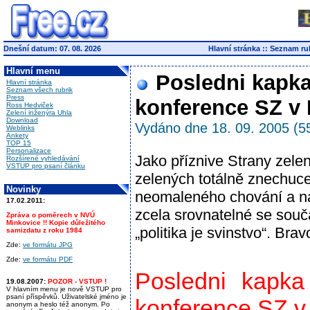
Dnešní datum: 07. 08. 2026
Hlavní stránka
::
Seznam ru
Hlavní menu
Posledni kapka 
Hlavní stránka
Seznam všech rubrik
Press
konference SZ v 
Ross Hedviček
Zelení inženýra Uhla
Download
Vydáno dne 18. 09. 2005 (5
Weblinks
Ankety
TOP 15
Personalizace
Jako příznive Strany zele
Rozšírené vyhledávání
VSTUP pro psaní článku
zelených totálně znechuce
Novinky
neomaleného chování a nap
17.02.2011:
zcela srovnatelné se souča
Zpráva o poměrech v NVÚ
Minkovice !! Kopie důležitého
„politika je svinstvo“. Bra
samizdatu z roku 1984
Zde:
ve formátu JPG
Zde:
ve formátu PDF
Posledni kapka
19.08.2007:
POZOR - VSTUP !
V hlavním menu je nově VSTUP pro
psaní příspěvků. Uživatelské jméno je
konference SZ v
anonym a heslo též anonym. Po