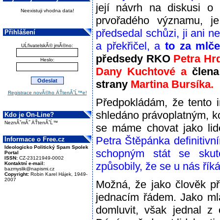
její návrh na diskusi o
Neexistuji vhodna data!
prvořadého významu, 
předsedal schůzi, ji ani 
Přihlášení
a překřičel, a
to za mlče
UĹľivatelskĂ© jmĂ©no:
předsedy RKO
Petra Hr
Heslo:
Dany Kuchtové a
člen
strany
Martina Bursíka.
Registrace novĂ©ho ÄŤtenĂˇĹ™e!
Předpokládám, že tento 
shledáno právoplatným, k
Kdo je On-Line?
NeznĂˇmĂ˝ ÄŤtenĂˇĹ™
se máme chovat jako li
Petra Štěpánka definitiv
Informace o Free.cz
Ideologicko Politický Spam Spolek
schopným stát se skute
Portal
ISSN:
CZ-23121949-0002
způsobily, že se u nás říká
Kontaktní e-mail:
bazmyslik@napismi.cz
Copyright:
Robin Karel Hájek, 1949-
2007
Možná, že jako člověk př
jednacím řádem. Jako mlad
domluvit, však jednal z 