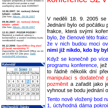
napsání příspěvku je nutno redakci o
této skutečnosti poslat e-mail
uveřejněný vlevo dole KONTAKT.
10.06.2007:
14. rockový Zelený
tulipán - sobota
Zde foto:
Album - 09.06.2007
V neděli 18. 9. 2005 se
09.06.2007:
14. rockový Zelený
Jednání bylo od počátku 
tulipán - pátek
Zde foto:
Album - 08.06.2007
frakce, která svými koř
12.01.2007:
POZOR POZOR !
Neplatné e-mailové adresy v
bylo, že členové této frak
komentářích a osobní invektivy budu
nemilosrdně mazat!
že v nich budou moci ov
06.12.2006:
OpenOffice.Org slaví
již šesté narozeniny !!!
nimi již nikdo, kdo by by
Zapomeňte na Microsoft Office za víc
jak 10.000 Kč! Zde jsou:
Další
podrobnější informace.
Když se konečně po více
programu konference
, je
Kalendář
<<
Srpen
>>
to řádně několik dní př
Po
Ăšt
St
ÄŚt
PĂˇ
So
Ne
manipulaci s dodatečně p
1
2
3
4
5
6
7
8
9
pozměnit
a zařadit jako 
10
11
12
13
14
15
16
vyhnout se bodu jednání 
17
18
19
20
21
22
23
24
25
26
27
28
29
30
31
Tento nově vložený bod na
1, úctyhodná dáma pokroč
Nejčtenější články