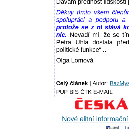
Dávám přednost lidskosti 
Děkuji tímto všem členů
spolupráci a podporu a
protože se z ní stává k
nic.
Nevadí mi, že se tím
Petra Uhla dostala pře
politické funkce“...
Olga Lomová
Celý článek
| Autor:
BazMys
PUP BIS ČTK E-MAIL
Nové elitní informačn