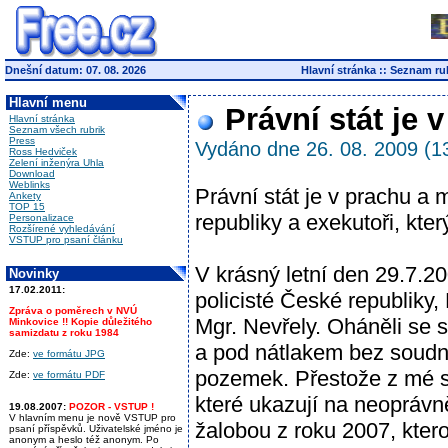
Dnešní datum: 07. 08. 2026
Hlavní stránka
::
Seznam ru
Hlavní menu
Právní stát je 
Hlavní stránka
Seznam všech rubrik
Press
Vydáno dne 26. 08. 2009 (1
Ross Hedviček
Zelení inženýra Uhla
Download
Weblinks
Právní stát je v prachu a 
Ankety
TOP 15
republiky a exekutoři, kt
Personalizace
Rozšírené vyhledávání
VSTUP pro psaní článku
V krásný letní den 29.7.2
Novinky
17.02.2011:
policisté České republiky
Zpráva o poměrech v NVÚ
Mgr. Nevřely. Oháněli se 
Minkovice !! Kopie důležitého
samizdatu z roku 1984
a pod nátlakem bez soudního
Zde:
ve formátu JPG
pozemek. Přestože z mé st
Zde:
ve formátu PDF
které ukazují na neoprávn
19.08.2007:
POZOR - VSTUP !
V hlavním menu je nově VSTUP pro
žalobou z roku 2007, kter
psaní příspěvků. Uživatelské jméno je
anonym a heslo též anonym. Po