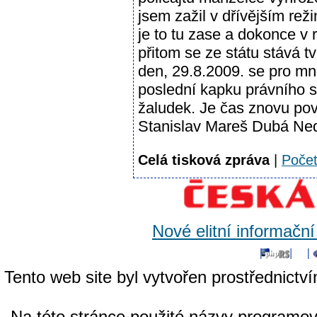
jsem zažil v dřívějším rež
je to tu zase a dokonce v 
přitom se ze státu stává tv
den, 29.8.2009. se pro mn
poslední kapku právního st
žaludek. Je čas znovu pov
Stanislav Mareš Dubá Ne
Celá tisková zpráva
|
Poče
Nové elitní informačn
Tento web site byl vytvořen prostřednictv
Na této stránce použité názvy programo