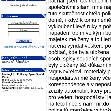
páchal, jsem tak neučinil.
Neexistuji vhodna data!
společnými silami mne nap
tuto skutečnost chtěla pol
Přihlášení
domě, i když k tomu neměl
UĹľivatelskĂ© jmĂ©no:
vykloubení levé ruky a po
Heslo:
napadení trpím velkými bol
majetek mé ženy a to i le
nucena vyndat veškeré potr
Registrace novĂ©ho ÄŤtenĂˇĹ™e!
počítač, kde byla uložena o
osob, spisy soudních spo
Kdo je On-Line?
NeznĂˇmĂ˝ ÄŤtenĂˇĹ™
byly uloženy též důkazní m
Informace o Free.cz
Mgr.Nevřelovi, materiály 
Ideologicko Politický Spam Spolek
hospodářství mé ženy vče
Portal
ISSN:
CZ-23121949-0002
Kontaktní e-mail:
korespondence a v neposle
bazmyslik@napismi.cz
Copyright:
Robin Karel Hájek, 1949-
zcizily automobil, který p
2007
pro vedení hospodářství ja
na této lince s námi nikdo 
policajtů manželce vyhrož