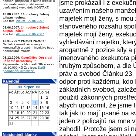
jsme prokázali i z exekučn
napsání příspěvku je nutno redakci o
této skutečnosti poslat e-mail
uveřejněný vlevo dole KONTAKT.
uzavřením našeho manžels
10.06.2007:
14. rockový Zelený
majetek mojí ženy, s mou
tulipán - sobota
Zde foto:
Album - 09.06.2007
stanoveného rozsahu spol
09.06.2007:
14. rockový Zelený
tulipán - pátek
majetek mojí ženy, exekuc
Zde foto:
Album - 08.06.2007
vyhledávání majetku, kter
12.01.2007:
POZOR POZOR !
Neplatné e-mailové adresy v
komentářích a osobní invektivy budu
arogantně z pozice síly a 
nemilosrdně mazat!
jmenovaného exekutora pře
06.12.2006:
OpenOffice.Org slaví
již šesté narozeniny !!!
hrubým způsobem, a dle Ús
Zapomeňte na Microsoft Office za víc
jak 10.000 Kč! Zde jsou:
Další
podrobnější informace.
práv a svobod Článku 23. 
odpor proti každému, kdo 
Kalendář
<<
Srpen
>>
základních svobod, založen
Po
Ăšt
St
ÄŚt
PĂˇ
So
Ne
použití zákonných prostř
1
2
3
4
5
6
7
8
9
abych upozornil, že jsme t
10
11
12
13
14
15
16
tak jak to mají psané na 
17
18
19
20
21
22
23
24
25
26
27
28
29
30
jeden z policajtů na mne v
31
zahodil. Protože jsem si 
Nejčtenější články