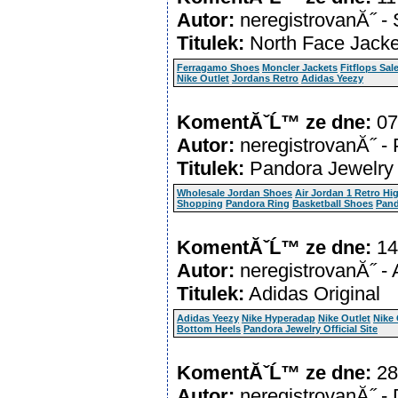
Autor:
neregistrovanĂ˝ -
Titulek:
North Face Jack
Ferragamo Shoes
Moncler Jackets
Fitflops Sal
Nike Outlet
Jordans Retro
Adidas Yeezy
KomentĂˇĹ™ ze dne:
07
Autor:
neregistrovanĂ˝ - 
Titulek:
Pandora Jewelry
Wholesale Jordan Shoes
Air Jordan 1 Retro Hi
Shopping
Pandora Ring
Basketball Shoes
Pand
KomentĂˇĹ™ ze dne:
14
Autor:
neregistrovanĂ˝ - 
Titulek:
Adidas Original
Adidas Yeezy
Nike Hyperadap
Nike Outlet
Nike 
Bottom Heels
Pandora Jewelry Official Site
KomentĂˇĹ™ ze dne:
28
Autor:
neregistrovanĂ˝ - 