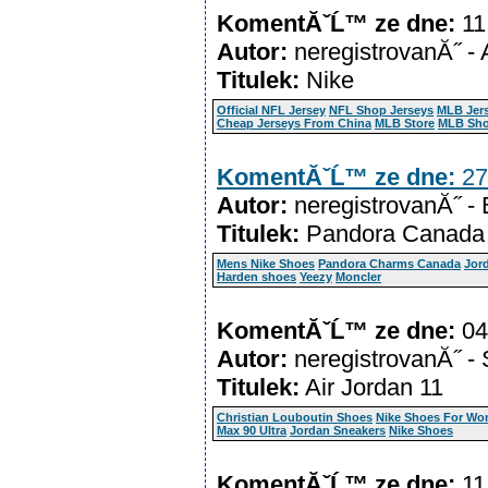
KomentĂˇĹ™ ze dne:
11
Autor:
neregistrovanĂ˝ -
Titulek:
Nike
Official NFL Jersey
NFL Shop Jerseys
MLB Jer
Cheap Jerseys From China
MLB Store
MLB Sh
KomentĂˇĹ™ ze dne:
27
Autor:
neregistrovanĂ˝ -
Titulek:
Pandora Canada
Mens Nike Shoes
Pandora Charms Canada
Jor
Harden shoes
Yeezy
Moncler
KomentĂˇĹ™ ze dne:
04
Autor:
neregistrovanĂ˝ -
Titulek:
Air Jordan 11
Christian Louboutin Shoes
Nike Shoes For W
Max 90 Ultra
Jordan Sneakers
Nike Shoes
KomentĂˇĹ™ ze dne:
11