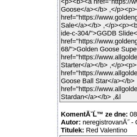
<p><b><a href="https://
Goose</a></b> ,</p><p
href="https://www.golde
Sale</a></b> ,</p><p><b>
ide-c-304/">GGDB Slide
href="https://www.golden
68/">Golden Goose Supe
href="https://www.allgol
Starter</a></b> ,</p><p
href="https://www.allgold
Goose Ball Star</a></b>
href="https://www.allgol
Stardan</a></b> ,&l
KomentĂˇĹ™ ze dne:
08
Autor:
neregistrovanĂ˝ - 
Titulek:
Red Valentino