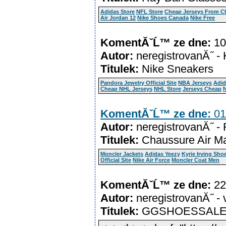
Adidas Store
NFL Store
Cheap Jerseys From C
Air Jordan 12
Nike Shoes Canada
Nike Free
KomentĂˇĹ™ ze dne:
10
Autor:
neregistrovanĂ˝ -
Titulek:
Nike Sneakers
Pandora Jewelry Official Site
NBA Jerseys
Adid
Cheap NHL Jerseys
NHL Store
Jerseys Cheap
N
KomentĂˇĹ™ ze dne:
01
Autor:
neregistrovanĂ˝ -
Titulek:
Chaussure Air M
Moncler Jackets
Adidas Yeezy
Kyrie Irving Sho
Official Site
Nike Air Force
Moncler Coat Men
KomentĂˇĹ™ ze dne:
22
Autor:
neregistrovanĂ˝ -
Titulek:
GGSHOESSAL