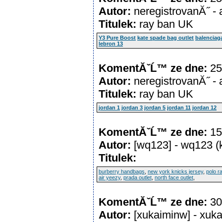
Autor:
neregistrovanĂ˝ -
Titulek:
ray ban UK
Y3 Pure Boost
kate spade bag outlet
balenciaga
lebron 13
KomentĂˇĹ™ ze dne:
25
Autor:
neregistrovanĂ˝ -
Titulek:
ray ban UK
jordan 1
jordan 3
jordan 5
jordan 11
jordan 12
KomentĂˇĹ™ ze dne:
15
Autor:
[wq123] - wq123 
Titulek:
burberry handbags
,
new york knicks jersey
,
polo r
air yeezy
,
prada outlet
,
north face outlet
,
KomentĂˇĹ™ ze dne:
30
Autor:
[xukaiminw] - xu