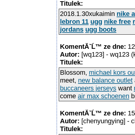
Titulek:
2018.1.30xukaimin
nike 
lebron 11
ugg
nike free
jordans
ugg boots
KomentĂˇĹ™ ze dne:
12
Autor:
[wq123] - wq123 
Titulek:
Blossom,
michael kors out
meet,
new balance outlet
buccaneers jerseys
want
come
air max schoenen
b
KomentĂˇĹ™ ze dne:
15
Autor:
[chenyungying] -
Titulek: