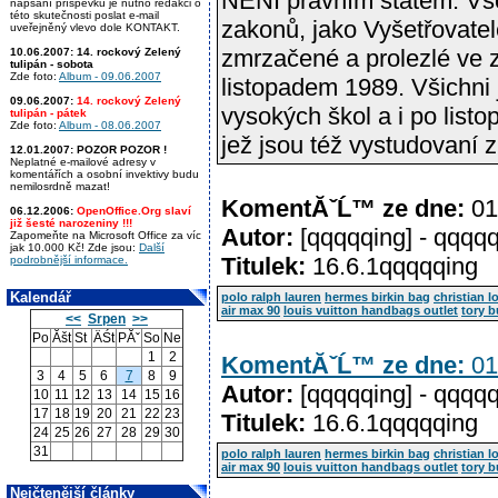
NENÍ právním státem. Vše
napsání příspěvku je nutno redakci o
této skutečnosti poslat e-mail
zakonů, jako Vyšetřovatel
uveřejněný vlevo dole KONTAKT.
zmrzačené a prolezlé ve z
10.06.2007:
14. rockový Zelený
tulipán - sobota
Zde foto:
Album - 09.06.2007
listopadem 1989. Všichni
09.06.2007:
14. rockový Zelený
vysokých škol a i po list
tulipán - pátek
Zde foto:
Album - 08.06.2007
jež jsou též vystudovaní 
12.01.2007:
POZOR POZOR !
Neplatné e-mailové adresy v
komentářích a osobní invektivy budu
nemilosrdně mazat!
KomentĂˇĹ™ ze dne:
01
06.12.2006:
OpenOffice.Org slaví
již šesté narozeniny !!!
Autor:
[qqqqqing] - qqqq
Zapomeňte na Microsoft Office za víc
jak 10.000 Kč! Zde jsou:
Další
Titulek:
16.6.1qqqqqing
podrobnější informace.
Kalendář
polo ralph lauren
hermes birkin bag
christian l
air max 90
louis vuitton handbags outlet
tory b
<<
Srpen
>>
Po
Ăšt
St
ÄŚt
PĂˇ
So
Ne
1
2
KomentĂˇĹ™ ze dne:
01
3
4
5
6
7
8
9
Autor:
[qqqqqing] - qqqq
10
11
12
13
14
15
16
17
18
19
20
21
22
23
Titulek:
16.6.1qqqqqing
24
25
26
27
28
29
30
31
polo ralph lauren
hermes birkin bag
christian l
air max 90
louis vuitton handbags outlet
tory b
Nejčtenější články