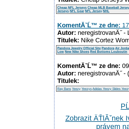
Cheap NFL Jerseys
Cheap MLB Baseball Jerse
Jerseys
NFL Gear
NFL Jersey
NHL
KomentĂˇĹ™ ze dne:
17
Autor:
neregistrovanĂ˝ -
Titulek:
Nike Cortez Wo
Pandora Jewelry Official Site
Pandora
Air Jorda
Low
New Nike Shoes
Red Bottoms Louboutin
KomentĂˇĹ™ ze dne:
09
Autor:
neregistrovanĂ˝ - 
Titulek:
Ray Bans
Yeezy
Yeezys
Adidas Yeezy Slides
Yeez
PĹ
Zobrazit ÄŤlĂˇnek 
právem na