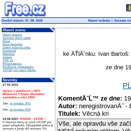
Dnešní datum: 07. 08. 2026
Hlavní stránka
::
Seznam ru
Hlavní menu
Hlavní stránka
Seznam všech rubrik
Press
Ross Hedviček
Zelení inženýra Uhla
Download
ke ÄŤlĂˇnku: Ivan Bartoš
Weblinks
Ankety
TOP 15
Personalizace
ze dne 19
Rozšírené vyhledávání
VSTUP pro psaní článku
Novinky
PĹ
17.02.2011:
Zpráva o poměrech v NVÚ
Minkovice !! Kopie důležitého
KomentĂˇĹ™ ze dne:
19
samizdatu z roku 1984
Zde:
ve formátu JPG
Autor:
neregistrovanĂ˝ -
Zde:
ve formátu PDF
Titulek:
Věcná kri
19.08.2007:
POZOR - VSTUP !
Vše, ale opravdu vše začí
V hlavním menu je nově VSTUP pro
psaní příspěvků. Uživatelské jméno je
anonym a heslo též anonym. Po