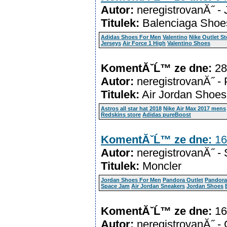
Autor:
neregistrovanĂ˝ - 
Titulek:
Balenciaga Shoe
Adidas Shoes For Men
Valentino
Nike Outlet St
Jerseys
Air Force 1 High
Valentino Shoes
KomentĂˇĹ™ ze dne:
28
Autor:
neregistrovanĂ˝ - 
Titulek:
Air Jordan Shoes
Astros all star hat 2018
Nike Air Max 2017 mens
Redskins store
Adidas pureBoost
KomentĂˇĹ™ ze dne:
16
Autor:
neregistrovanĂ˝ -
Titulek:
Moncler
Jordan Shoes For Men
Pandora Outlet
Pandora 
Space Jam
Air Jordan Sneakers
Jordan Shoes
KomentĂˇĹ™ ze dne:
16
Autor:
neregistrovanĂ˝ - 