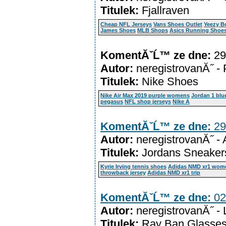
Titulek:
Fjallraven
Cheap NFL Jerseys
Vans Shoes Outlet
Yeezy B
James Shoes
MLB Shops
Asics Running Shoe
KomentĂˇĹ™ ze dne:
29
Autor:
neregistrovanĂ˝ -
Titulek:
Nike Shoes
Nike Air Max 2019 purple womens
Jordan 1 blu
pegasus
NFL shop jerseys
Nike A
KomentĂˇĹ™ ze dne:
29
Autor:
neregistrovanĂ˝ -
Titulek:
Jordans Sneaker
Kyrie Irving tennis shoes
Adidas NMD xr1 wom
throwback jersey
Adidas NMD xr1 trip
KomentĂˇĹ™ ze dne:
02
Autor:
neregistrovanĂ˝ -
Titulek:
Ray Ban Glasse