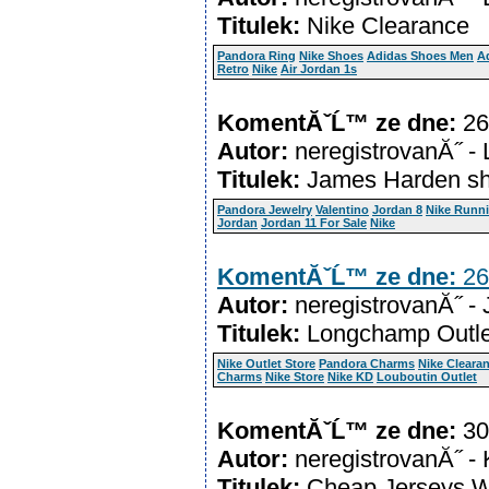
Titulek:
Nike Clearance
Pandora Ring
Nike Shoes
Adidas Shoes Men
A
Retro
Nike
Air Jordan 1s
KomentĂˇĹ™ ze dne:
26
Autor:
neregistrovanĂ˝ -
Titulek:
James Harden s
Pandora Jewelry
Valentino
Jordan 8
Nike Runni
Jordan
Jordan 11 For Sale
Nike
KomentĂˇĹ™ ze dne:
26
Autor:
neregistrovanĂ˝ -
Titulek:
Longchamp Outle
Nike Outlet Store
Pandora Charms
Nike Cleara
Charms
Nike Store
Nike KD
Louboutin Outlet
KomentĂˇĹ™ ze dne:
30
Autor:
neregistrovanĂ˝ - 
Titulek:
Cheap Jerseys W