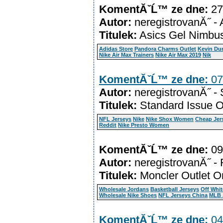
KomentĂˇĹ™ ze dne:
27
Autor:
neregistrovanĂ˝ -
Titulek:
Asics Gel Nimbu
Adidas Store
Pandora Charms Outlet
Kevin Du
Nike Air Max Trainers
Nike Air Max 2019
Nik
KomentĂˇĹ™ ze dne:
07
Autor:
neregistrovanĂ˝ -
Titulek:
Standard Issue O
NFL Jerseys
Nike
Nike Shox Women
Cheap Jer
Reddit
Nike Presto Women
KomentĂˇĹ™ ze dne:
09
Autor:
neregistrovanĂ˝ -
Titulek:
Moncler Outlet O
Wholesale Jordans
Basketball Jerseys
Off Whit
Wholesale Nike Shoes
NFL Jerseys China
MLB 
KomentĂˇĹ™ ze dne:
04