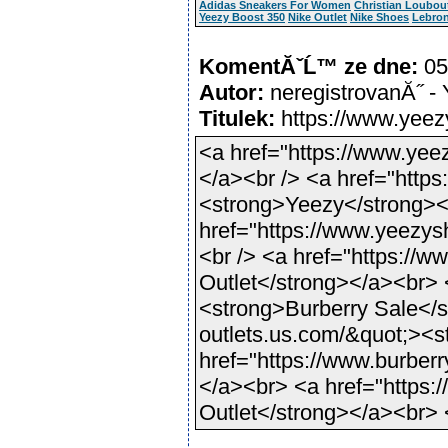
Adidas Sneakers For Women
Christian Loubout
Yeezy Boost 350
Nike Outlet
Nike Shoes
Lebro
KomentĂˇĹ™ ze dne:
05
Autor:
neregistrovanĂ˝ -
Titulek:
https://www.yee
<a href="https://www.yee
</a><br /> <a href="http
<strong>Yeezy</strong></
href="https://www.yeezys
<br /> <a href="https://w
Outlet</strong></a><br> <
<strong>Burberry Sale</s
outlets.us.com/&qu­ot;>
href="https://www.burber
</a><br> <a href="https:
Outlet</strong></a><br>