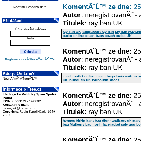
KomentĂˇĹ™ ze dne:
25
Neexistuji vhodna data!
Autor:
neregistrovanĂ˝ -
Přihlášení
Titulek:
ray ban UK
UĹľivatelskĂ© jmĂ©no:
ray ban UK
sunglasses ray ban
ray ban wayfare
outlet online
coach bags
coach outlet UK
Heslo:
KomentĂˇĹ™ ze dne:
25
Autor:
neregistrovanĂ˝ -
Registrace novĂ©ho ÄŤtenĂˇĹ™e!
Titulek:
ray ban UK
Kdo je On-Line?
coach outlet online
coach bags
louis vuitton o
NeznĂˇmĂ˝ ÄŤtenĂˇĹ™
UK
louboutin UK
louboutin shoes
Informace o Free.cz
KomentĂˇĹ™ ze dne:
25
Ideologicko Politický Spam Spolek
Portal
ISSN:
CZ-23121949-0002
Autor:
neregistrovanĂ˝ -
Kontaktní e-mail:
bazmyslik@napismi.cz
Titulek:
ray ban UK
Copyright:
Robin Karel Hájek, 1949-
2007
hermes birkin handbag
dior handbags uk
marc 
bag
Mulberry bag
north face jacket sale
ugg bo
KomentĂˇĹ™ ze dne:
25