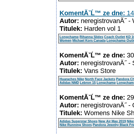
KomentĂˇĹ™ ze dne:
14
Autor:
neregistrovanĂ˝ -
Titulek:
Harden vol 1
Longchamp
Rihanna Slides
Coach Outlet
KD 1
Women
Michael Kors Canada
Longchamp Outl
KomentĂˇĹ™ ze dne:
30
Autor:
neregistrovanĂ˝ -
Titulek:
Vans Store
Huaraches Nike
North Face Jackets
Pandora Ch
Adidas NMD
Lebron 15
Longchamp
Longchamp
KomentĂˇĹ™ ze dne:
29
Autor:
neregistrovanĂ˝ - 
Titulek:
Womens Nike Sh
Adidas Superstar Shoes
New Air Max 2019
Nike
Nike Running Shoes
Pandora Jewelry Black Fr