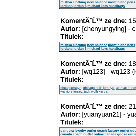
mishka clothing
new balance
mont blanc pens
jordans
jordan 3
michael kors handbags
KomentĂˇĹ™ ze dne:
15
Autor:
[chenyungying] -
Titulek:
mishka clothing
new balance
mont blanc pens
jordans
jordan 3
michael kors handbags
KomentĂˇĹ™ ze dne:
18
Autor:
[wq123] - wq123 
Titulek:
cheap jerseys
,
chicago bulls jerseys
,
air max shoe
warriors jersey
,
jack wolfskin ca
,
KomentĂˇĹ™ ze dne:
21
Autor:
[yuanyuan21] - y
Titulek:
pandora jewelry outlet
coach factory outlet
ugg
canada
coach outlet online
canada goose outle