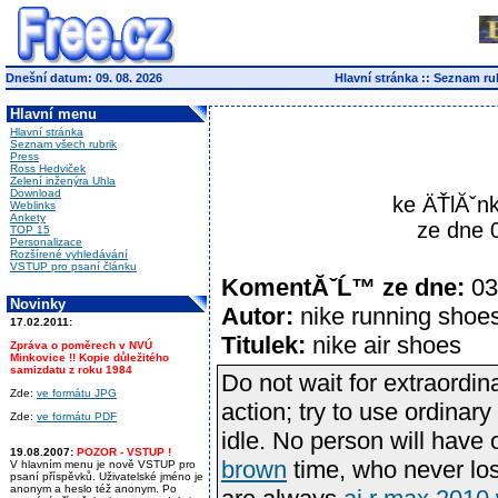
Dnešní datum: 09. 08. 2026
Hlavní stránka
::
Seznam ru
Hlavní menu
Hlavní stránka
Seznam všech rubrik
Press
Ross Hedviček
Zelení inženýra Uhla
Download
ke ÄŤlĂˇnk
Weblinks
Ankety
ze dne 
TOP 15
Personalizace
Rozšírené vyhledávání
VSTUP pro psaní článku
KomentĂˇĹ™ ze dne:
03
Novinky
Autor:
nike running shoe
17.02.2011:
Titulek:
nike air shoes
Zpráva o poměrech v NVÚ
Minkovice !! Kopie důležitého
samizdatu z roku 1984
Do not wait for extraordi
Zde:
ve formátu JPG
action; try to use ordinar
Zde:
ve formátu PDF
idle. No person will have
19.08.2007:
POZOR - VSTUP !
brown
time, who never los
V hlavním menu je nově VSTUP pro
psaní příspěvků. Uživatelské jméno je
anonym a heslo též anonym. Po