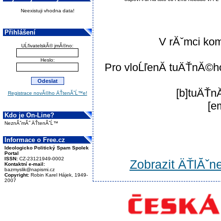
Neexistuji vhodna data!
Přihlášení
V rĂˇmci ko
UĹľivatelskĂ© jmĂ©no:
Heslo:
Pro vloĹľenĂ­ tuÄŤnĂ©ho
[b]tuÄŤnĂ
Registrace novĂ©ho ÄŤtenĂˇĹ™e!
[e
Kdo je On-Line?
NeznĂˇmĂ˝ ÄŤtenĂˇĹ™
Informace o Free.cz
Ideologicko Politický Spam Spolek
Portal
ISSN:
CZ-23121949-0002
Zobrazit ÄŤlĂˇn
Kontaktní e-mail:
bazmyslik@napismi.cz
Copyright:
Robin Karel Hájek, 1949-
2007