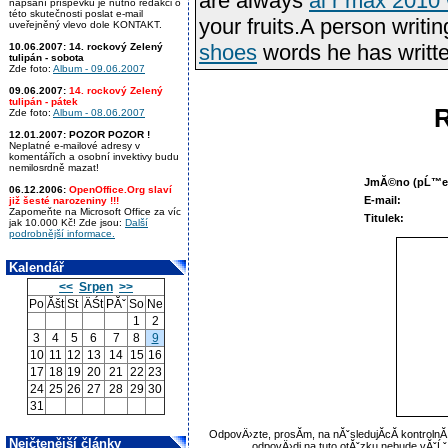
are always
ai r max 201
napsání příspěvku je nutno redakci o
této skutečnosti poslat e-mail
your fruits.A person writi
uveřejněný vlevo dole KONTAKT.
shoes
words he has writt
10.06.2007:
14. rockový Zelený
tulipán - sobota
Zde foto:
Album - 09.06.2007
09.06.2007:
14. rockový Zelený
tulipán - pátek
Zde foto:
Album - 08.06.2007
12.01.2007:
POZOR POZOR !
Neplatné e-mailové adresy v
komentářích a osobní invektivy budu
nemilosrdně mazat!
JmĂ©no (pĹ™ez
06.12.2006:
OpenOffice.Org slaví
E-mail:
již šesté narozeniny !!!
Zapomeňte na Microsoft Office za víc
Titulek:
jak 10.000 Kč! Zde jsou:
Další
podrobnější informace.
Kalendář
<<
Srpen
>>
Po
Ăšt
St
ÄŚt
PĂˇ
So
Ne
1
2
3
4
5
6
7
8
9
10
11
12
13
14
15
16
17
18
19
20
21
22
23
24
25
26
27
28
29
30
31
OdpovÄ›zte, prosĂ­m, na nĂˇsledujĂ­cĂ­ kontroln
Nejčtenější články
odpovÄ›di na tuto otĂˇzku nebude vĂˇĹ