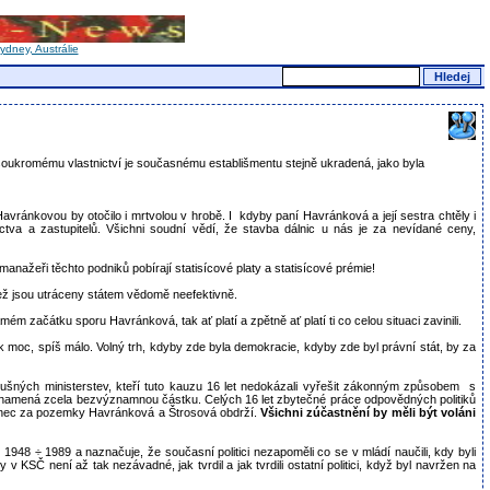
dney, Austrálie
a soukromému vlastnictví je současnému establišmentu stejně ukradená, jako byla
avránkovou by otočilo i mrtvolou v hrobě. I kdyby paní Havránková a její sestra chtěly i
tva a zastupitelů. Všichni soudní vědí, že stavba dálnic u nás je za nevídané ceny,
anažeři těchto podniků pobírají statisícové platy a statisícové prémie!
 jež jsou utráceny státem vědomě neefektivně.
m začátku sporu Havránková, tak ať platí a zpětně ať platí ti co celou situaci zavinili.
k moc, spíš málo. Volný trh, kdyby zde byla demokracie, kdyby zde byl právní stát, by za
lušných ministerstev, kteří tuto kauzu 16 let nedokázali vyřešit zákonným způsobem s
 znamená zcela bezvýznamnou částku. Celých 16 let zbytečné práce odpovědných politiků
konec za pozemky Havránková a Štrosová obdrží.
Všichni zúčastnění by měli být voláni
948 ÷ 1989 a naznačuje, že současní politici nezapoměli co se v mládí naučili, kdy byli
KSČ není až tak nezávadné, jak tvrdil a jak tvrdili ostatní politici, když byl navržen na