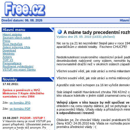
Dnešní datum: 06. 08. 2026
Hlavní
Hlavní menu
A máme tady precedentní rozhod
Hlavní stránka
Vydáno dne 25. 05. 2010 (14331 přečtení)
Seznam všech rubrik
Press
Nic se tu za 21 let nezměnilo! Stejně jako v roce 1
Ross Hedviček
aparátčíkům z období totality. Fischere CHUCPE!
Zelení inženýra Uhla
Download
Weblinks
Ankety
Nedotknutelnost soukromého vlastníctví právě padla
TOP 15
desetinásobek nabízené ceny státem, nemohlo by 
Personalizace
nesrovnatelně dražší než v okolních státech západn
Rozšírené vyhledávání
VSTUP pro psaní článku
Všichni soudní vědí, jak stát utrácí a mrhá miliard
Všichni soudní vědí, jak stát utrácí a mrhá milónov
Novinky
17.02.2011:
A jestliže stát není schopen za 16 let vyřešit demok
Zpráva o poměrech v NVÚ
Stát údajně nabídl Havránkové zhruba 766 Kč/m2 což
Minkovice !! Kopie důležitého
této situace kdekoliv v jiném státě znamenal cenu v
samizdatu z roku 1984
Veřejný zájem v této kauze by měl spočívat
ve
Zde:
ve formátu JPG
ohledem i na cenu stavby dálnice, jež se pohybuje
Zde:
ve formátu PDF
a pracovníků Vlády, Úřadu vlády a příslušných mi
k odpovědnosti i trestní!
19.08.2007:
POZOR - VSTUP !
Obávám se, že chování Vlády zavání praktikami 50tý
V hlavním menu je nově VSTUP pro
členy KSČ! 24.05.2010 kdy Vláda se rozhodla pozemky
psaní příspěvků. Uživatelské jméno je
premiéra úřednické vlády :-(
anonym a heslo též anonym. Po