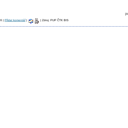
[A
26 |
Přidat komentář
|
| Zdroj: PUP ČTK BIS