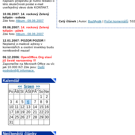
napsání příspěvku je nutno redakci o
této skutečnosti poslat e-mail
uveřejněný vlevo dole KONTAKT.
10.06.2007:
14. rockový Zelený
tulipán - sobota
Zde foto:
Album - 09.06.2007
Celý článek
| Autor:
BazMyslik
|
Počet komentářů
: 53
09.06.2007:
14. rockový Zelený
tulipán - pátek
Zde foto:
Album - 08.06.2007
12.01.2007:
POZOR POZOR !
Neplatné e-mailové adresy v
komentářích a osobní invektivy budu
nemilosrdně mazat!
06.12.2006:
OpenOffice.Org slaví
již šesté narozeniny !!!
Zapomeňte na Microsoft Office za víc
jak 10.000 Kč! Zde jsou:
Další
podrobnější informace.
Kalendář
<<
Srpen
>>
Po
Ăšt
St
ÄŚt
PĂˇ
So
Ne
1
2
3
4
5
6
7
8
9
10
11
12
13
14
15
16
17
18
19
20
21
22
23
24
25
26
27
28
29
30
31
Nejčtenější články