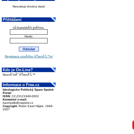
Neexistuji vhodna data!
Přihlášení
UĹľivatelskĂ© jmĂ©no:
Heslo:
Registrace novĂ©ho ÄŤtenĂˇĹ™e!
Kdo je On-Line?
NeznĂˇmĂ˝ ÄŤtenĂˇĹ™
Informace o Free.cz
Ideologicko Politický Spam Spolek
Portal
ISSN:
CZ-23121949-0002
Kontaktní e-mail:
bazmyslik@napismi.cz
Copyright:
Robin Karel Hájek, 1949-
2007