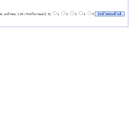
kt. znĂˇmka: 1,00 / PoÄŤet hlasĹŻ: 5]
1
2
3
4
5