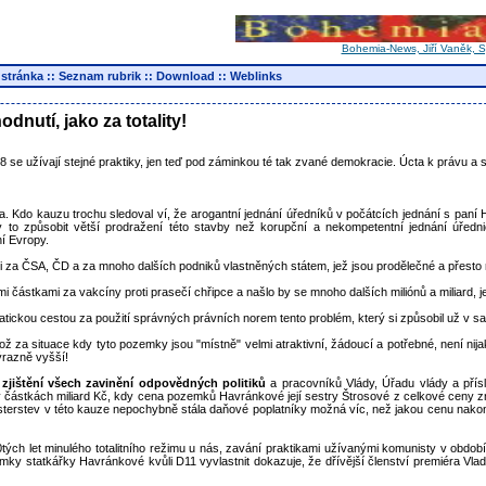
Bohemia-News, Jiří Vaněk, Sy
 stránka
::
Seznam rubrik
::
Download
::
Weblinks
nutí, jako za totality!
948 se užívají stejné praktiky, jen teď pod záminkou té tak zvané demokracie. Úcta k právu 
. Kdo kauzu trochu sledoval ví, že arogantní jednání úředníků v počátcích jednání s paní H
to způsobit větší prodražení této stavby než korupční a nekompetentní jednání úřednic
í Evropy.
ami za ČSA, ČD a za mnoho dalších podniků vlastněných státem, jež jsou prodělečné a přesto m
ými částkami za vakcíny proti prasečí chřipce a našlo by se mnoho dalších miliónů a miliard,
ratickou cestou za použití správných právních norem tento problém, který si způsobil už v samé
 za situace kdy tyto pozemky jsou "místně" velmi atraktivní, žádoucí a potřebné, není nija
ýrazně vyšší!
 zjištění všech zavinění odpovědných politiků
a pracovníků Vlády, Úřadu vlády a přís
 v částkách miliard Kč, kdy cena pozemků Havránkové její sestry Štrosové z celkové ceny
nisterstev v této kauze nepochybně stála daňové poplatníky možná víc, než jakou cenu na
ch let minulého totalitního režimu u nás, zavání praktikami užívanými komunisty v období 1
 statkářky Havránkové kvůli D11 vyvlastnit dokazuje, že dřívější členství premiéra Vlady v 